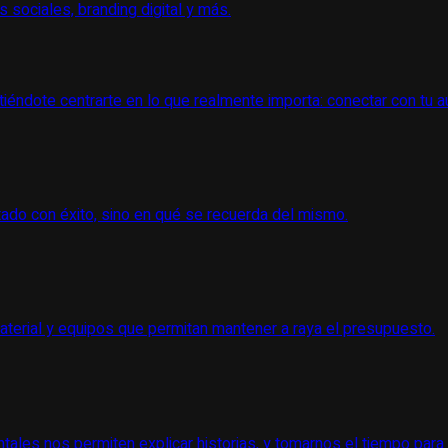
sociales, branding digital y más.
tiéndote centrarte en lo que realmente importa: conectar con tu a
tado con éxito, sino en qué se recuerda del mismo.
terial y equipos que permitan mantener a raya el presupuesto.
ales nos permiten explicar historias, y tomarnos el tiempo para 